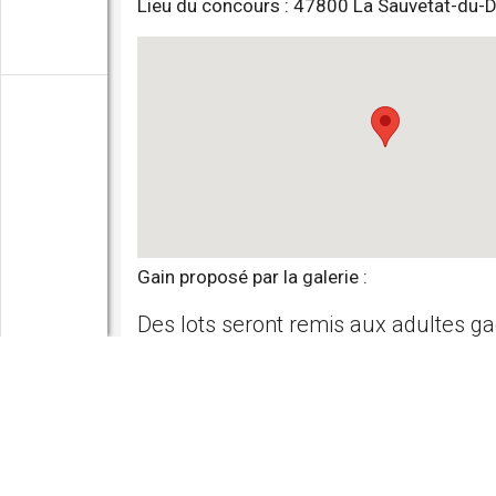
Lieu du concours : 47800 La Sauvetat-du-D
Gain proposé par la galerie :
Des lots seront remis aux adultes ga
qu’à chacun des enfants participant
Concours se déroulant du
samedi 5 août 2023
2023
Début de l'exposition en galerie samedi 5 août 
Fin de l'exposition en galerie samedi 5 août 202