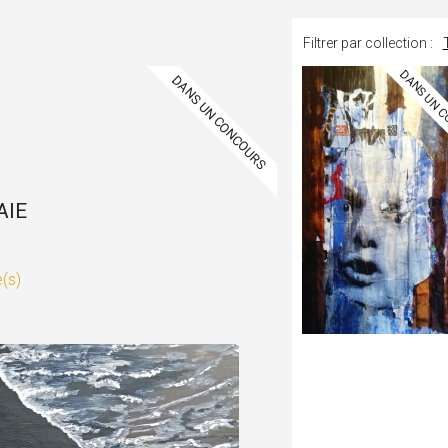
Filtrer par collection :
DANS UN 
DANS UN CONCOURS
ihannic
AIE
e(s)