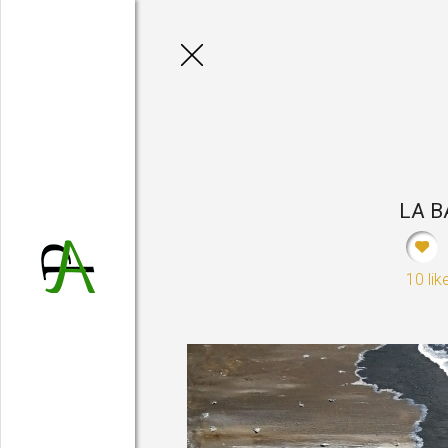
France B
LA B
10 lik