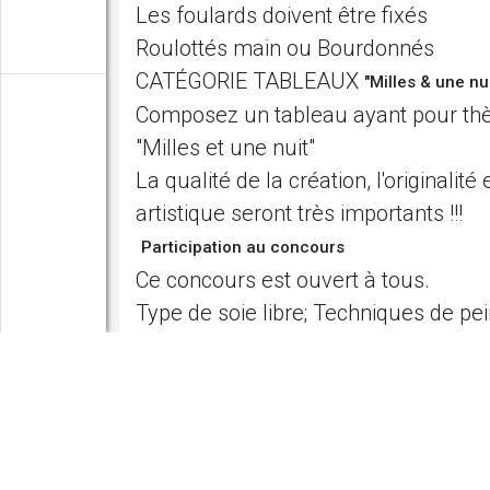
Les foulards doivent être fixés
Roulottés main ou Bourdonnés
CATÉGORIE TABLEAUX
"Milles & une nui
Composez un tableau ayant pour thè
"Milles et une nuit"
La qualité de la création, l'originalité 
artistique seront très importants !!!
Participation au concours
Ce concours est ouvert à tous.
Type de soie libre; Techniques de pei
et peinture libres, mais la soie doit re
(éviter, si possible les peintures acry
Dimensions 50cm X 70cm
Les tableaux doivent être fixés
COMMENT S'INSCRIRE?