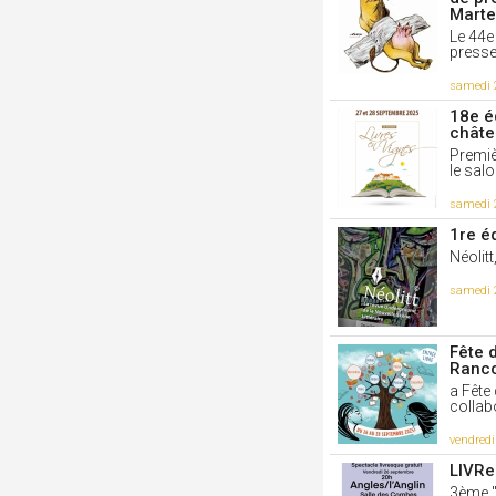
Marte
Le 44e
presse 
samedi 
18e é
châte
Premiè
le salo
samedi 
1re éd
Néolitt
samedi 
Fête 
Ranc
a Fête
collab
vendred
LIVRe
3ème 