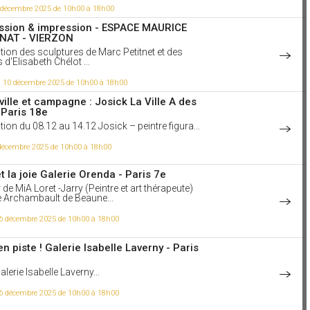
ir la vidéo
1 décembre 2025 de 10h00 à 18h00
aime
ssion & impression - ESPACE MAURICE
NAT - VIERZON
tion des sculptures de Marc Petitnet et des
 à 14h13
Germain-des-Prés
d'Elisabeth Chélot ...
an écrivait : « Saint-Germain-des-Prés à vol
i 10 décembre 2025 de 10h00 à 18h00
u, c'est, comme ailleurs, quelques arbres et des
de fenêtres où les vieilles filles et les amoureux
ville et campagne : Josick La Ville A des
nt les miettes du dernier repas ; mais nous
 Paris 18e
pas l'optique de l'oiseau, ni ses plumés, et le don
r ne nous est accordé qu'au prix de l'or (ou du
tion du 08.12 au 14.12 Josick – peintre figura...
 » Saint-Germain-des-Prés est l'un des quartiers
 mythique de Paris : Il est réputé pour ses cafés et
 décembre 2025 de 10h00 à 18h00
rasses que les grands artistes, les romanciers et
llectuels français fréquentent depuis des siècles.
t ? Peut-être qu'en prenant un chocolat chaud au
et la joie Galerie Orenda - Paris 7e
 Flore, vous vous êtes assis à la même table où
de MiA Loret -Jarry (Peintre et art thérapeute)
l Sartre y a écrit L'être et le néant. Art - Café de
 Archambault de Beaune...
afedeflore.fr) / Video : Jouer à être quelqu'un
voir conscience qu'on est pas ce qu'on joue !
6 décembre 2025 de 10h00 à 18h00
ir la vidéo
aime
n piste ! Galerie Isabelle Laverny - Paris
Galerie Isabelle Laverny...
 à 13h43
ps qui détruit tout, l'homme répond par
e. Michel Tournier
6 décembre 2025 de 10h00 à 18h00
Tournier, auteur de recueils de contes (le Coq de