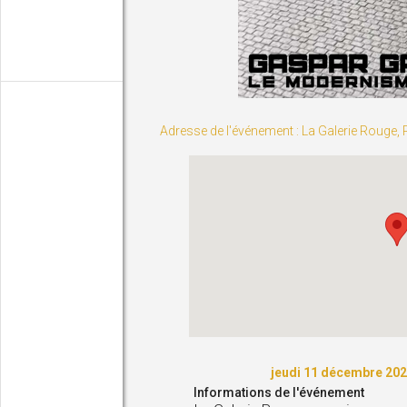
Adresse de l'événement : La Galerie Rouge, 
171
Fol
Présent depuis
Animateur et mot
Riche de sa diversité formelle 
sujets sans cesse revivifiés qui
littérature est d'abord la renco
mots, dit lui-même et son mo
partage ce d
Patrick Sicard partici
Suivre
Découvrir la sélection de ce 
jeudi 11 décembre 202
Voir les con
Informations de l'événement