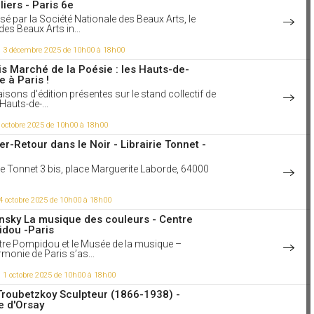
liers - Paris 6e
sition Abstraite, 1951 Video avec Vincent
e et Léopoldine HH, Dominique A, Philippe
sé par la Société Nationale des Beaux Arts, le
, ... Un album parfait...
des Beaux Arts in...
ir la vidéo
i 3 décembre 2025 de 10h00 à 18h00
aime
is Marché de la Poésie : les Hauts-de-
e à Paris !
3 à 16h45
isons d'édition présentes sur le stand collectif de
ce a du génie, du pouvoir, de la magie.
Hauts-de-...
E
e tu rêves d'entreprendre, commence le. L'audace
 octobre 2025 de 10h00 à 18h00
nie, du pouvoir, de la magie. GOETHE auteur de
ces de théatre, Faust I et II. Le dernier vers de ce
er-Retour dans le Noir - Librairie Tonnet -
aust publiée à titre posthume conclut : « l'éternel
nous élève ». Peut-être la première chose à retenir
rie Tonnet 3 bis, place Marguerite Laborde, 64000
e oeuvre qui aborde de nombreux thèmes tels que
e de connaissances, la tentation du mal et la quête
rnité. Video : La Beauté du diable (1950) Bande
ce
4 octobre 2025 de 10h00 à 18h00
ir la vidéo
nsky La musique des couleurs - Centre
dou -Paris
aime
tre Pompidou et le Musée de la musique –
rmonie de Paris s’as...
3 à 17h02
lisation et l’abrutissement « organisé »
 1 octobre 2025 de 10h00 à 18h00
mbattants... Le dieu Pinard de Max
t
Troubetzkoy Sculpteur (1866-1938) -
 d'Orsay
en Blondat est le fils d'un tonnelier. Encouragé