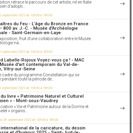
stituteur du village qui reconnaît ses dons pour le
ition retrace le parcours de cet artiste, né en Italie
et le modelage, il entre comme apprenti chez un
sien d'adopti...
ur ornemaniste en 1886 et ne cessera plus de
ler la sculpture dans plusieurs domaines et
0 septembre 2025 de 10h00 à 18h00
ts matériaux. Les instituteurs toujours à
r pour encourager les élèves. Il travaille le bois,
aîtres du Feu - L’âge du Bronze en France
, la terre, le verre, le bronze, et excelle dans les arts
– 800 av. J.-C. - Musée d'Archéologie
ifs avec la réduction de ses sculptures ou la
nale - Saint-Germain-en-Laye
 d’objets utilitaires de petite taille : bouchons de
r de voiture, heurtoirs, horloges, vide-poches,
exposition, fruit d'une collaboration entre le Musée
s, salière-poivrière, etc. un bel exemple de l'art
éologie na...
0 septembre 2025 de 10h00 à 18h00
aime
d Labelle-Rojoux Voyez-vous ça ! - MAC
 Musée d'art contemporain du Val-de-
3 à 9h42
, Vitry-sur-Seine
me ferait le plus plaisir, ce serait de
r inventer sans peindre. Francis Picabia
e cadre du programme Constellation qui se
 pendant toute la période de...
Picabia peintre, dessinateur et écrivain
s, proche du mouvement dada, puis
iste. Son aquarelle Caoutchouc de 1909 (Musée
0 septembre 2025 de 10h00 à 18h00
 d'Art moderne, Paris), qui avait été antidatée de
du livre « Patrimoine Naturel et Culturel
ut considérée plusieurs années plus tard, en 1930,
sien » - Mont-sous-Vaudrey
ne des œuvres pionnières et fondatrices de l'art
4 et pourrait représenter des balles de
ciation « Vie et Patrimoine autour de la Dorme et
ouc, comme dans La Petite fille au ballon de
let » organis...
 František Kupka. Video : Une Vie, une œuvre :
 Picabia (1879-1953)
e 28 septembre 2025 de 10h00 à 18h00
ir la vidéo
 international de la caricature, du dessin
aime
esse et d'humour 2025 - Saint-Just-le-