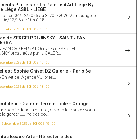
, 1978) ou de nouvelles (le Médianoche
ments Pluriels » - La Galerie d'Art Liège By
x, 1985), Tournier, cofondateur des Rencontres
re Liège ASBL - LIEGE
tionales de photographie d'Arles, a également
tion du 04/12/2025 au 31/01/2026 Vernissage le
 plusieurs ouvrages sur cet art
 06/12/25 de 10h à 18...
, 1973 ; Des clés et des
s, 1979 ; Rêves, 1979 ; Vues de dos, 1981).
 décembre 2025 de 10h00 à 18h00
ir la vidéo
es de SERGEI POLJINSKY - SAINT JEAN
aime
FERRAT
 JEAN CAP FERRAT Oeuvres de SERGEI
3 à 16h57
SKY présentées par la GALER...
ration #librairiejeunesse
tionculturelle
 décembre 2025 de 10h00 à 18h00
 original et participatif qui se déplie, avec des
elles : Sophie Chivet D2 Galerie - Paris 6e
repositionnables pour parler art avec les enfants
émotions que l’on ressent en regardant les œuvres
 Chivet de l’Agence VU’ prés...
 décembre 2025 de 10h00 à 18h00
aime
3 à 16h24
culpteur - Galerie Terre et toile - Orange
demande pas à un oiseau pourquoi il
 ! Serge Rezvani
ure posée dans la nature , si vous la trouvez vous
la garder ..... indices do...
a réponse à la question "pourquoi peignez-vous"
Rezvani, qui vient de fêter ses 95 ans, est un
x multiples talents : peintre, écrivain, chanteur,
i 3 décembre 2025 de 10h00 à 18h00
r compositeur, on lui doit une des plus jolies
s d’amour du répertoire français. Pourtant c'est
 des Beaux-Arts - Réfectoire des
tre aux abstractions sublimes. Photo