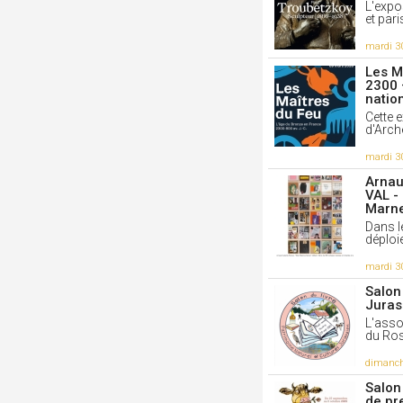
par l'in
L'expos
dessin 
et pari
sculpte
travail
mardi 3
différen
l'honneu
Les M
la pierre
2300 
décorat
natio
création
radiateu
Cette 
cendrier
d'Arch
mix.
mardi 3
0
j'
Arnau
VAL -
20/1/202
Marne
Ce qui 
pouvoi
Dans l
déploie
Francis 
françai
surréal
mardi 3
national
Salon 
1907, f
Juras
comme u
abstrait
L'asso
caoutch
du Rose
1908 de
Francis
dimanch
Vo
Salon
0
j'
de pr