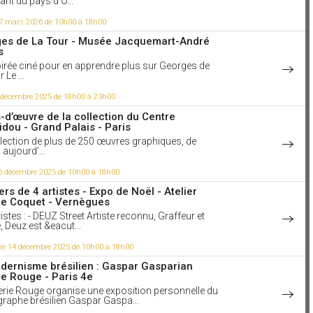
nt du pays d'O...
elaunay Artiste, Peintre (1885 - 1979) est une
peintre française, d'origine ukrainienne qui invente,
7 mars 2026 de 10h00 à 18h00
n deuxième mari Robert Delaunay, une forme de
e qu'Apollinaire définit du terme vague d'orphisme,
es de La Tour - Musée Jacquemart-André
correspond à aucune tendance réellenote 3. Sonia
s
rt Delaunay ont surtout travaillé ensemble sur la
irée ciné pour en apprendre plus sur Georges de
he de la couleur pure et du mouvement
 Le ...
leurs simultanées, une tendance qui a inspiré
s peintres après eux, notamment Fernand
5 décembre 2025 de 18h00 à 23h00
 Jasper Johns. Photo : Jeune fille endormie,
elaunay, 1907. Centre Pompidou.
-d’œuvre de la collection du Centre
ir la vidéo
dou - Grand Palais - Paris
lection de plus de 250 œuvres graphiques, de
aime
aujourd’...
6 décembre 2025 de 10h00 à 18h00
3 à 10h43
i de sa propre image, voilà l'incorrigible
rité de l'homme. Milan Kundera
ers de 4 artistes - Expo de Noël - Atelier
ie Coquet - Vernègues
undera, est un écrivain tchèque naturalisé
s.Son roman le plus connu "L'Insoutenable
istes : - DEUZ Street Artiste reconnu, Graffeur et
de l'être", l'auteur y étudie le
, Deuz est &eacut...
etzschéen de l'éternel retour. Il se concentre sur
que l'Homme ne vit qu'une fois, sa vie ne se répète
e 14 décembre 2025 de 10h00 à 18h00
onc il ne peut pas corriger ses erreurs. Et puisque
st unique, l'homme préfère la vivre dans la légèreté,
dernisme brésilien : Gaspar Gasparian
 manque absolu de responsabilités.La
ie Rouge - Paris 4e
abilité de la légèreté est une dimension propre
erie Rouge organise une exposition personnelle du
stes. Video : "L'insoutenable légèreté de l'être" de
raphe brésilien Gaspar Gaspa...
undera vu par Leïla Slimani et Marie-Hélène Lafon