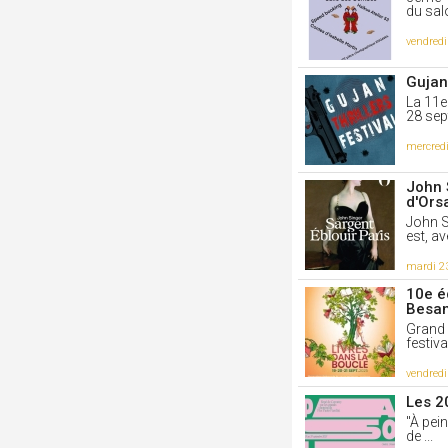
du salo
vendred
Gujan
La 11e 
28 sep
mercred
John 
d'Ors
John S
est, av
mardi 2
10e é
Besa
Grand 
festiva
vendred
Les 2
"À pein
de ...