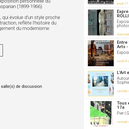
xposition personnelle du
Vo
jeudi 1
sparian (1899-1966).
0
j'
Expre
ROLLI
 qui évolue d’un style proche
Exposi
action, reflète l’histoire du
9/6/2023
Saint-
photos 
argement du modernisme
Boris Vi
mercred
d'oisea
rebords 
Entre 
dispose
Arts -
n'avons 
de vole
Exposi
dollar).
les plus
lundi 8
ses ter
les inte
Qui sai
L’Art 
Café de
Autour 
Jean-Pau
Sophie
Flore (c
 salle(s) de discussion
c'est a
samedi 
Vo
0
j'
Tous e
17e
Pier | 
7/6/2023
Au tem
l'imag
samedi 
Michel 