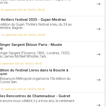
n Ve...
i 26 septembre 2025 de 10h00 à 18h00
 thrillers festival 2025 - Gujan-Mestras
édition du Gujan Thrillers festival a lieu, du 24 au
tembre, &agrav...
i 24 septembre 2025 de 10h00 à 18h00
Singer Sargent Éblouir Paris - Musée
ay
inger Sargent (Florence, 1856 - Londres, 1925)
ec James McNeill Whistler, l'arti...
3 septembre 2025 de 10h00 à 18h00
dition du festival Livres dans la Boucle à
nçon
Besançon Métropole organise la 10e édition du
l Livres dan...
i 19 septembre 2025 de 10h00 à 18h00
0es Rencontres de Chaminadour - Guéret
e avons-nous célébré, il y a trois ans, le centenaire